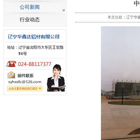
中
公司新闻
本文出处：辽宁华鑫达
行业动态