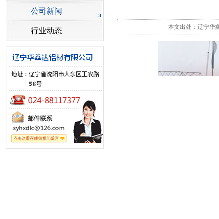
公司新闻
本文出处：辽宁华鑫达
行业动态