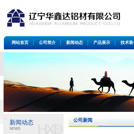
网站首页
公司简介
新闻动态
产品展示
技术装
公司新闻
新闻动态
NEWS