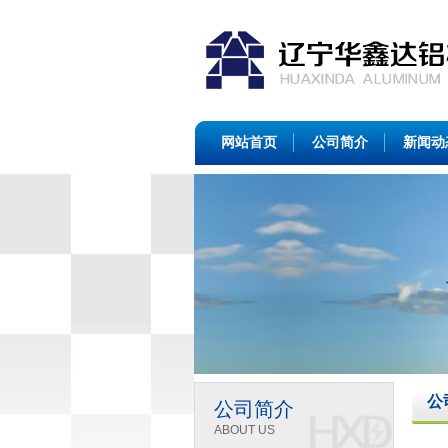
网站首页
公司简介
新闻动
公
公司简介
ABOUT US