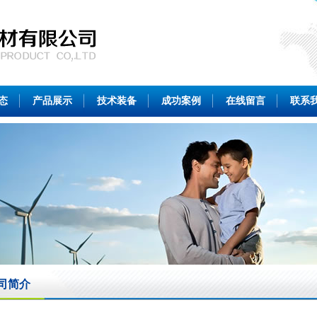
态
产品展示
技术装备
成功案例
在线留言
联系
司简介