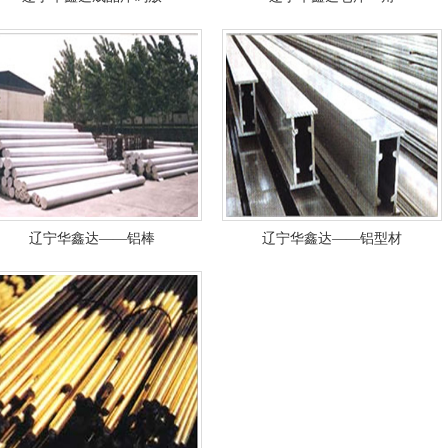
辽宁华鑫达——铝棒
辽宁华鑫达——铝型材