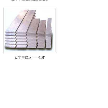
辽宁华鑫达——铝排